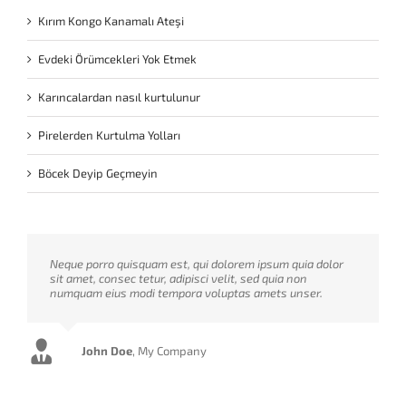
Kırım Kongo Kanamalı Ateşi
Evdeki Örümcekleri Yok Etmek
Karıncalardan nasıl kurtulunur
Pirelerden Kurtulma Yolları
Böcek Deyip Geçmeyin
Neque porro quisquam est, qui dolorem ipsum quia dolor
Aliquam erat volutpat. Quisque at est id ligula facilisis
sit amet, consec tetur, adipisci velit, sed quia non
laoreet eget pulvinar nibh. Suspendisse at ultrices dui.
numquam eius modi tempora voluptas amets unser.
Curabitur ac felis arcu sadips ipsums fugiats nemis.
John Doe
Luke Beck
,
,
My Company
Theme Fusion