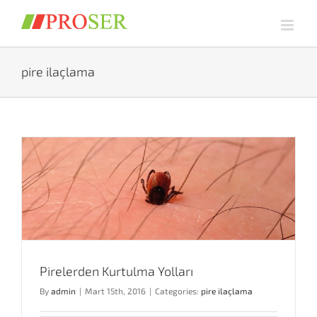
Skip
to
content
pire ilaçlama
Pirelerden Kurtulma Yolları
By
admin
|
Mart 15th, 2016
|
Categories:
pire ilaçlama