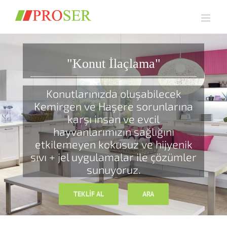
Skip
to
content
"Konut İlaçlama"
Konutlarınızda oluşabilecek
Kemirgen ve Haşere sorunlarına
karşı insan ve evcil
hayvanlarımızın sağlığını
etkilemeyen kokusuz ve hijyenik
sıvı + jel uygulamalar ile çözümler
sunuyoruz.
TEKLIF AL
ARA