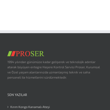
1994 yılından günümüze kadar gelişerek ve teknolojik adımlar
atarak büyüyen entegre Haşere Kontrol Servisi Proser, Kurumsal
ve Özel yaşam alanlarınızda uzmanlaşmış teknik ve saha
personeli ile hizmetlerini sürdürmektedir.
SON YAZILAR
Kırım Kongo Kanamalı Ateşi