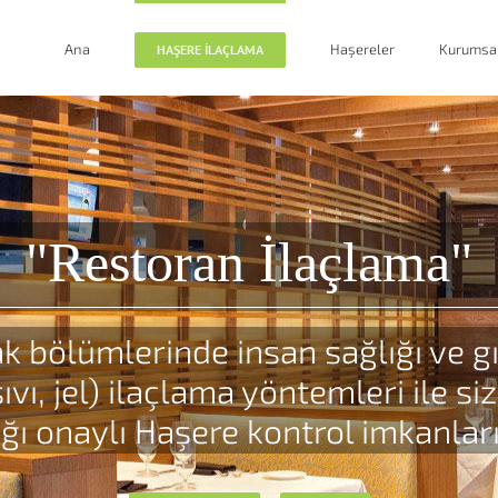
Ana
Haşereler
Kurumsa
HAŞERE İLAÇLAMA
"Restoran İlaçlama"
 bölümlerinde insan sağlığı ve gı
ı, jel) ilaçlama yöntemleri ile si
ığı onaylı Haşere kontrol imkanlar