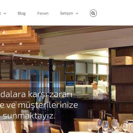
l
Blog
Forum
İletişim
dalara karşı zararı
ze ve müşterilerinize
ı sunmaktayız.