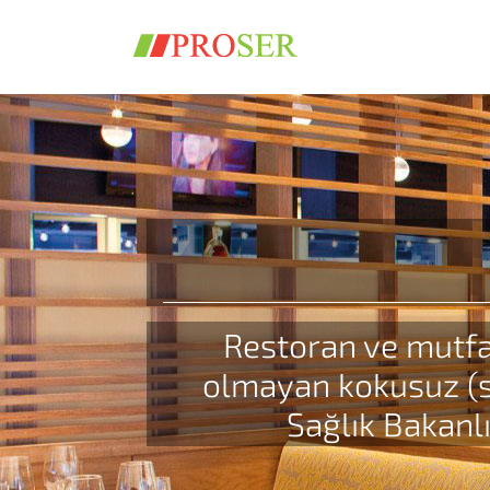
Skip
to
content
Restoran ve mutfak
olmayan kokusuz (sıv
Sağlık Bakanl