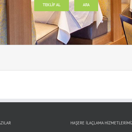
TEKLIF AL
ARA
AZILAR
HAŞERE İLAÇLAMA HIZMETLERIMI