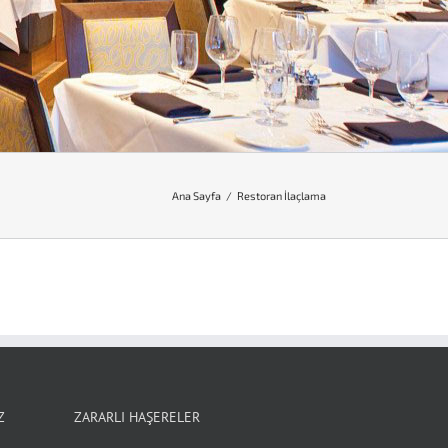
Ana Sayfa
/
Restoran İlaçlama
Z
ZARARLI HAŞERELER