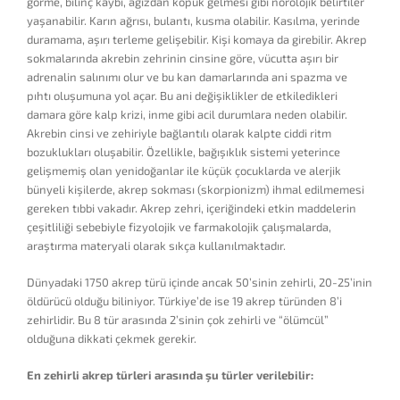
görme, bilinç kaybı, ağızdan köpük gelmesi gibi nörolojik belirtiler
yaşanabilir. Karın ağrısı, bulantı, kusma olabilir. Kasılma, yerinde
duramama, aşırı terleme gelişebilir. Kişi komaya da girebilir. Akrep
sokmalarında akrebin zehrinin cinsine göre, vücutta aşırı bir
adrenalin salınımı olur ve bu kan damarlarında ani spazma ve
pıhtı oluşumuna yol açar. Bu ani değişiklikler de etkiledikleri
damara göre kalp krizi, inme gibi acil durumlara neden olabilir.
Akrebin cinsi ve zehiriyle bağlantılı olarak kalpte ciddi ritm
bozuklukları oluşabilir. Özellikle, bağışıklık sistemi yeterince
gelişmemiş olan yenidoğanlar ile küçük çocuklarda ve alerjik
bünyeli kişilerde, akrep sokması (skorpionizm) ihmal edilmemesi
gereken tıbbi vakadır. Akrep zehri, içeriğindeki etkin maddelerin
çeşitliliği sebebiyle fizyolojik ve farmakolojik çalışmalarda,
araştırma materyali olarak sıkça kullanılmaktadır.
Dünyadaki 1750 akrep türü içinde ancak 50’sinin zehirli, 20-25’inin
öldürücü olduğu biliniyor. Türkiye’de ise 19 akrep türünden 8’i
zehirlidir. Bu 8 tür arasında 2’sinin çok zehirli ve “ölümcül”
olduğuna dikkati çekmek gerekir.
En zehirli akrep türleri arasında şu türler verilebilir: