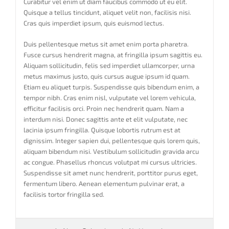
Curabitur vel enim ut diam faucibus commodo ut eu elit.
Quisque a tellus tincidunt, aliquet velit non, facilisis nisi.
Cras quis imperdiet ipsum, quis euismod lectus.
Duis pellentesque metus sit amet enim porta pharetra.
Fusce cursus hendrerit magna, at fringilla ipsum sagittis eu.
Aliquam sollicitudin, felis sed imperdiet ullamcorper, urna
metus maximus justo, quis cursus augue ipsum id quam.
Etiam eu aliquet turpis. Suspendisse quis bibendum enim, a
tempor nibh. Cras enim nisl, vulputate vel lorem vehicula,
efficitur facilisis orci. Proin nec hendrerit quam. Nam a
interdum nisi. Donec sagittis ante et elit vulputate, nec
lacinia ipsum fringilla. Quisque lobortis rutrum est at
dignissim. Integer sapien dui, pellentesque quis lorem quis,
aliquam bibendum nisi. Vestibulum sollicitudin gravida arcu
ac congue. Phasellus rhoncus volutpat mi cursus ultricies.
Suspendisse sit amet nunc hendrerit, porttitor purus eget,
fermentum libero. Aenean elementum pulvinar erat, a
facilisis tortor fringilla sed.