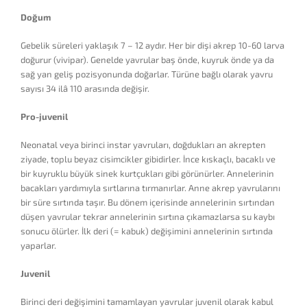
Doğum
Gebelik süreleri yaklaşık 7 – 12 aydır. Her bir dişi akrep 10-60 larva
doğurur (vivipar). Genelde yavrular baş önde, kuyruk önde ya da
sağ yan geliş pozisyonunda doğarlar. Türüne bağlı olarak yavru
sayısı 34 ilâ 110 arasında değişir.
Pro-juvenil
Neonatal veya birinci instar yavruları, doğdukları an akrepten
ziyade, toplu beyaz cisimcikler gibidirler. İnce kıskaçlı, bacaklı ve
bir kuyruklu büyük sinek kurtçukları gibi görünürler. Annelerinin
bacakları yardımıyla sırtlarına tırmanırlar. Anne akrep yavrularını
bir süre sırtında taşır. Bu dönem içerisinde annelerinin sırtından
düşen yavrular tekrar annelerinin sırtına çıkamazlarsa su kaybı
sonucu ölürler. İlk deri (= kabuk) değişimini annelerinin sırtında
yaparlar.
Juvenil
Birinci deri değişimini tamamlayan yavrular juvenil olarak kabul