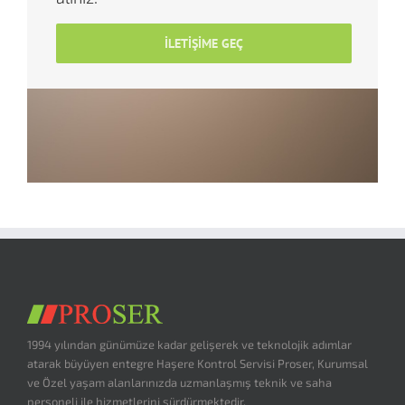
İLETIŞIME GEÇ
1994 yılından günümüze kadar gelişerek ve teknolojik adımlar
atarak büyüyen entegre Haşere Kontrol Servisi Proser, Kurumsal
ve Özel yaşam alanlarınızda uzmanlaşmış teknik ve saha
personeli ile hizmetlerini sürdürmektedir.