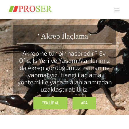
Skip
to
content
"Akrep İlaçlama"
Akrep ne tür bir haşeredir? Ev,
Ofis, İş Yeri ve Yaşam Alanlarımız
da Akrep gördüğümüz zaman ne
yapmalıyız. Hangi ilaçlama
yöntemi ile yaşam alanlarımızdan
uzaklaştırabiliriz.
TEKLIF AL
ARA