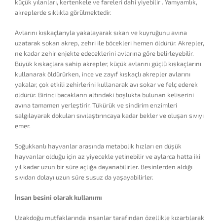
küçük yılanları, kertenkele ve fareleri dahi yiyebilir . Yamyamlık,
akreplerde sıklıkla görülmektedir.
Avlarını kıskaçlarıyla yakalayarak sıkan ve kuyruğunu avına
uzatarak sokan akrep, zehri ile böcekleri hemen öldürür. Akrepler,
ne kadar zehir enjekte edeceklerini avlarına göre belirleyebilir.
Büyük kıskaçlara sahip akrepler, küçük avlarını güçlü kıskaçlarını
kullanarak öldürürken, ince ve zayıf kıskaçlı akrepler avlarını
yakalar, çok etkili zehirlerini kullanarak avı sokar ve felç ederek
öldürür. Birinci bacakların altındaki boşlukta bulunan keliserini
avına tamamen yerleştirir. Tükürük ve sindirim enzimleri
salgılayarak dokuları sıvılaştırıncaya kadar bekler ve oluşan sıvıyı
emer.
Soğukkanlı hayvanlar arasında metabolik hızları en düşük
hayvanlar olduğu için az yiyecekle yetinebilir ve aylarca hatta iki
yıl kadar uzun bir süre açlığa dayanabilirler. Besinlerden aldığı
sıvıdan dolayı uzun süre susuz da yaşayabilirler.
İnsan besini olarak kullanımı
Uzakdoğu mutfaklarında insanlar tarafından özellikle kızartılarak