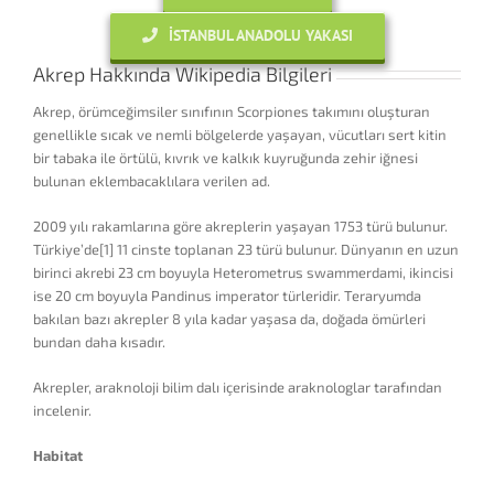
İSTANBUL ANADOLU YAKASI
Akrep Hakkında Wikipedia Bilgileri
Akrep, örümceğimsiler sınıfının Scorpiones takımını oluşturan
genellikle sıcak ve nemli bölgelerde yaşayan, vücutları sert kitin
bir tabaka ile örtülü, kıvrık ve kalkık kuyruğunda zehir iğnesi
bulunan eklembacaklılara verilen ad.
2009 yılı rakamlarına göre akreplerin yaşayan 1753 türü bulunur.
Türkiye’de[1] 11 cinste toplanan 23 türü bulunur. Dünyanın en uzun
birinci akrebi 23 cm boyuyla Heterometrus swammerdami, ikincisi
ise 20 cm boyuyla Pandinus imperator türleridir. Teraryumda
bakılan bazı akrepler 8 yıla kadar yaşasa da, doğada ömürleri
bundan daha kısadır.
Akrepler, araknoloji bilim dalı içerisinde araknologlar tarafından
incelenir.
Habitat