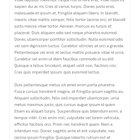
sapien dui ac mi. Cras id varius turpis. Donec justo eros,
malesuada et ipsum at, fringilla aliquam libero. In blandit,
mauris vitae mattis semper, felis tortor lacinia orci, et blandit
justo massa vitae tortor. Aenean rhoncus eu turpis et
placerat. Duis aliquam odio sed neque pharetra euismod.
Donec ullamcorper porttitor sollicitudin. Nulla euismod odio
vel sem dignissim luctus. Curabitur ultricies at orci a gravida.
Pellentesque vel eros at lectus mattis posuere vitae id urna.
Curabitur vel enim ut diam faucibus commodo ut eu elit.
Quisque a tellus tincidunt, aliquet velit non, facilisis nisi.
Cras quis imperdiet ipsum, quis euismod lectus.
Duis pellentesque metus sit amet enim porta pharetra.
Fusce cursus hendrerit magna, at fringilla ipsum sagittis eu.
Aliquam sollicitudin, felis sed imperdiet ullamcorper, urna
metus maximus justo, quis cursus augue ipsum id quam.
Etiam eu aliquet turpis. Suspendisse quis bibendum enim, a
tempor nibh. Cras enim nisl, vulputate vel lorem vehicula,
efficitur facilisis orci. Proin nec hendrerit quam. Nam a
interdum nisi. Donec sagittis ante et elit vulputate, nec
lacinia ipsum fringilla. Quisque lobortis rutrum est at