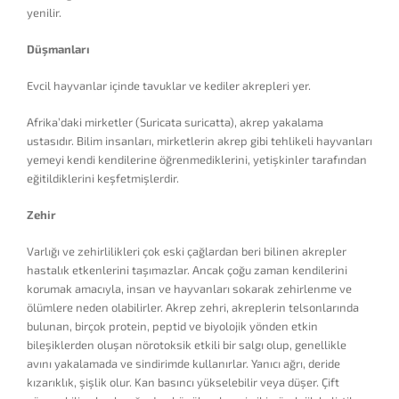
yenilir.
Düşmanları
Evcil hayvanlar içinde tavuklar ve kediler akrepleri yer.
Afrika’daki mirketler (Suricata suricatta), akrep yakalama
ustasıdır. Bilim insanları, mirketlerin akrep gibi tehlikeli hayvanları
yemeyi kendi kendilerine öğrenmediklerini, yetişkinler tarafından
eğitildiklerini keşfetmişlerdir.
Zehir
Varlığı ve zehirlilikleri çok eski çağlardan beri bilinen akrepler
hastalık etkenlerini taşımazlar. Ancak çoğu zaman kendilerini
korumak amacıyla, insan ve hayvanları sokarak zehirlenme ve
ölümlere neden olabilirler. Akrep zehri, akreplerin telsonlarında
bulunan, birçok protein, peptid ve biyolojik yönden etkin
bileşiklerden oluşan nörotoksik etkili bir salgı olup, genellikle
avını yakalamada ve sindirimde kullanırlar. Yanıcı ağrı, deride
kızarıklık, şişlik olur. Kan basıncı yükselebilir veya düşer. Çift