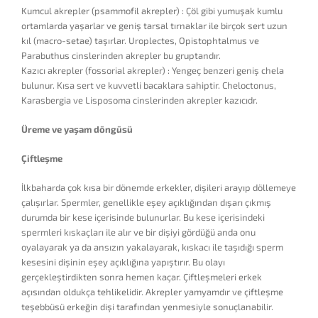
Kumcul akrepler (psammofil akrepler) : Çöl gibi yumuşak kumlu
ortamlarda yaşarlar ve geniş tarsal tırnaklar ile birçok sert uzun
kıl (macro-setae) taşırlar. Uroplectes, Opistophtalmus ve
Parabuthus cinslerinden akrepler bu gruptandır.
Kazıcı akrepler (fossorial akrepler) : Yengeç benzeri geniş chela
bulunur. Kısa sert ve kuvvetli bacaklara sahiptir. Cheloctonus,
Karasbergia ve Lisposoma cinslerinden akrepler kazıcıdr.
Üreme ve yaşam döngüsü
Çiftleşme
İlkbaharda çok kısa bir dönemde erkekler, dişileri arayıp döllemeye
çalışırlar. Spermler, genellikle eşey açıklığından dışarı çıkmış
durumda bir kese içerisinde bulunurlar. Bu kese içerisindeki
spermleri kıskaçları ile alır ve bir dişiyi gördüğü anda onu
oyalayarak ya da ansızın yakalayarak, kıskacı ile taşıdığı sperm
kesesini dişinin eşey açıklığına yapıştırır. Bu olayı
gerçekleştirdikten sonra hemen kaçar. Çiftleşmeleri erkek
açısından oldukça tehlikelidir. Akrepler yamyamdır ve çiftleşme
teşebbüsü erkeğin dişi tarafından yenmesiyle sonuçlanabilir.