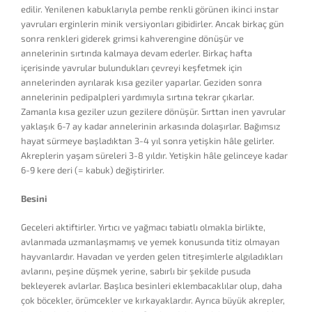
edilir. Yenilenen kabuklarıyla pembe renkli görünen ikinci instar
yavruları erginlerin minik versiyonları gibidirler. Ancak birkaç gün
sonra renkleri giderek grimsi kahverengine dönüşür ve
annelerinin sırtında kalmaya devam ederler. Birkaç hafta
içerisinde yavrular bulundukları çevreyi keşfetmek için
annelerinden ayrılarak kısa geziler yaparlar. Geziden sonra
annelerinin pedipalpleri yardımıyla sırtına tekrar çıkarlar.
Zamanla kısa geziler uzun gezilere dönüşür. Sırttan inen yavrular
yaklaşık 6-7 ay kadar annelerinin arkasında dolaşırlar. Bağımsız
hayat sürmeye başladıktan 3-4 yıl sonra yetişkin hâle gelirler.
Akreplerin yaşam süreleri 3-8 yıldır. Yetişkin hâle gelinceye kadar
6-9 kere deri (= kabuk) değiştirirler.
Besini
Geceleri aktiftirler. Yırtıcı ve yağmacı tabiatlı olmakla birlikte,
avlanmada uzmanlaşmamış ve yemek konusunda titiz olmayan
hayvanlardır. Havadan ve yerden gelen titreşimlerle algıladıkları
avlarını, peşine düşmek yerine, sabırlı bir şekilde pusuda
bekleyerek avlarlar. Başlıca besinleri eklembacaklılar olup, daha
çok böcekler, örümcekler ve kırkayaklardır. Ayrıca büyük akrepler,