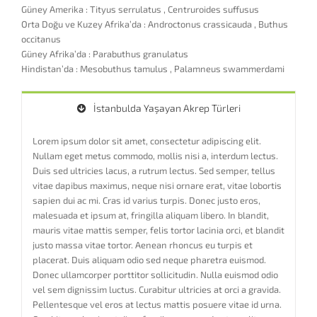
Güney Amerika : Tityus serrulatus , Centruroides suffusus
Orta Doğu ve Kuzey Afrika’da : Androctonus crassicauda , Buthus
occitanus
Güney Afrika’da : Parabuthus granulatus
Hindistan’da : Mesobuthus tamulus , Palamneus swammerdami
İstanbulda Yaşayan Akrep Türleri
Lorem ipsum dolor sit amet, consectetur adipiscing elit.
Nullam eget metus commodo, mollis nisi a, interdum lectus.
Duis sed ultricies lacus, a rutrum lectus. Sed semper, tellus
vitae dapibus maximus, neque nisi ornare erat, vitae lobortis
sapien dui ac mi. Cras id varius turpis. Donec justo eros,
malesuada et ipsum at, fringilla aliquam libero. In blandit,
mauris vitae mattis semper, felis tortor lacinia orci, et blandit
justo massa vitae tortor. Aenean rhoncus eu turpis et
placerat. Duis aliquam odio sed neque pharetra euismod.
Donec ullamcorper porttitor sollicitudin. Nulla euismod odio
vel sem dignissim luctus. Curabitur ultricies at orci a gravida.
Pellentesque vel eros at lectus mattis posuere vitae id urna.