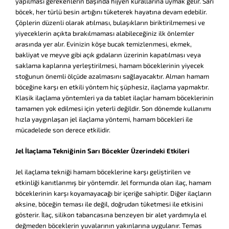
yapılması gerekenlerin başında hijyen kurallarına uymak gelir. Sarı
böcek, her türlü besin artığını tüketerek hayatına devam edebilir.
Çöplerin düzenli olarak atılması, bulaşıkların biriktirilmemesi ve
yiyeceklerin açıkta bırakılmaması alabileceğiniz ilk önlemler
arasında yer alır. Evinizin köşe bucak temizlenmesi, ekmek,
bakliyat ve meyve gibi açık gıdaların üzerinin kapatılması veya
saklama kaplarına yerleştirilmesi, hamam böceklerinin yiyecek
stoğunun önemli ölçüde azalmasını sağlayacaktır. Alman hamam
böceğine karşı en etkili yöntem hiç şüphesiz, ilaçlama yapmaktır.
Klasik ilaçlama yöntemleri ya da tablet ilaçlar hamam böceklerinin
tamamen yok edilmesi için yeterli değildir. Son dönemde kullanımı
hızla yaygınlaşan jel ilaçlama yöntemi, hamam böcekleri ile
mücadelede son derece etkilidir.
Jel İlaçlama Tekniğinin Sarı Böcekler Üzerindeki Etkileri
Jel ilaçlama tekniği hamam böceklerine karşı geliştirilen ve
etkinliği kanıtlanmış bir yöntemdir. Jel formunda olan ilaç, hamam
böceklerinin karşı koyamayacağı bir içeriğe sahiptir. Diğer ilaçların
aksine, böceğin teması ile değil, doğrudan tüketmesi ile etkisini
gösterir. İlaç, silikon tabancasına benzeyen bir alet yardımıyla el
değmeden böceklerin yuvalarının yakınlarına uygulanır. Temas