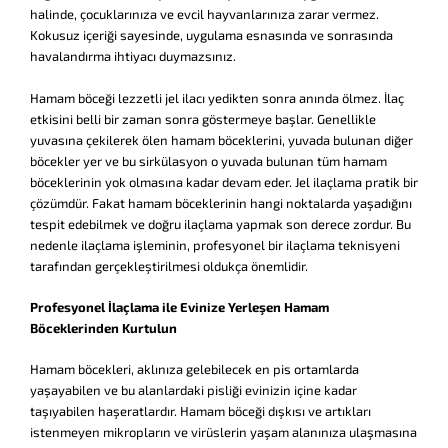
halinde, çocuklarınıza ve evcil hayvanlarınıza zarar vermez.
Kokusuz içeriği sayesinde, uygulama esnasında ve sonrasında
havalandırma ihtiyacı duymazsınız.
Hamam böceği lezzetli jel ilacı yedikten sonra anında ölmez. İlaç
etkisini belli bir zaman sonra göstermeye başlar. Genellikle
yuvasına çekilerek ölen hamam böceklerini, yuvada bulunan diğer
böcekler yer ve bu sirkülasyon o yuvada bulunan tüm hamam
böceklerinin yok olmasına kadar devam eder. Jel ilaçlama pratik bir
çözümdür. Fakat hamam böceklerinin hangi noktalarda yaşadığını
tespit edebilmek ve doğru ilaçlama yapmak son derece zordur. Bu
nedenle ilaçlama işleminin, profesyonel bir ilaçlama teknisyeni
tarafından gerçekleştirilmesi oldukça önemlidir.
Profesyonel İlaçlama ile Evinize Yerleşen Hamam
Böceklerinden Kurtulun
Hamam böcekleri, aklınıza gelebilecek en pis ortamlarda
yaşayabilen ve bu alanlardaki pisliği evinizin içine kadar
taşıyabilen haşeratlardır. Hamam böceği dışkısı ve artıkları
istenmeyen mikropların ve virüslerin yaşam alanınıza ulaşmasına