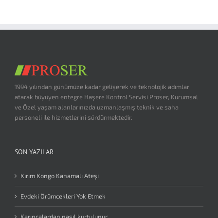
1994 yılından günümüze kadar gelişerek ve teknolojik adımlar
atarak büyüyen entegre Haşere Kontrol Servisi Proser, Kurumsal
ve Özel yaşam alanlarınızda uzmanlaşmış teknik ve saha
personeli ile hizmetlerini sürdürmektedir.
SON YAZILAR
Kırım Kongo Kanamalı Ateşi
Evdeki Örümcekleri Yok Etmek
Karıncalardan nasıl kurtulunur