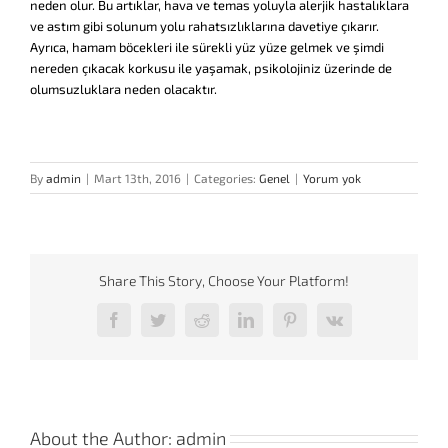
neden olur. Bu artıklar, hava ve temas yoluyla alerjik hastalıklara
ve astım gibi solunum yolu rahatsızlıklarına davetiye çıkarır.
Ayrıca, hamam böcekleri ile sürekli yüz yüze gelmek ve şimdi
nereden çıkacak korkusu ile yaşamak, psikolojiniz üzerinde de
olumsuzluklara neden olacaktır.
By
admin
|
Mart 13th, 2016
|
Categories:
Genel
|
Yorum yok
Share This Story, Choose Your Platform!
Facebook
Twitter
Reddit
LinkedIn
Pinterest
Vk
About the Author:
admin