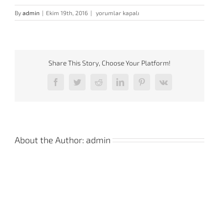
rat_control
By
admin
|
Ekim 19th, 2016
|
yorumlar kapalı
için
Share This Story, Choose Your Platform!
Facebook
Twitter
Reddit
LinkedIn
Pinterest
Vk
About the Author:
admin