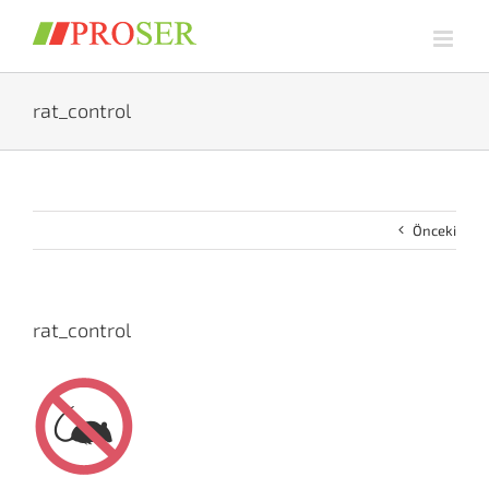
Skip
to
content
rat_control
Önceki
rat_control