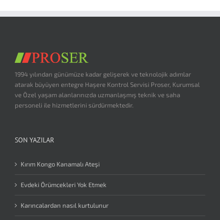
1994 yılından günümüze kadar gelişerek ve teknolojik adımlar
atarak büyüyen entegre Haşere Kontrol Servisi Proser, Kurumsal
ve Özel yaşam alanlarınızda uzmanlaşmış teknik ve saha
personeli ile hizmetlerini sürdürmektedir.
SON YAZILAR
Kırım Kongo Kanamalı Ateşi
Evdeki Örümcekleri Yok Etmek
Karıncalardan nasıl kurtulunur