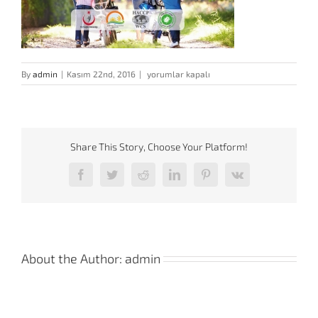
proser-
By
admin
|
Kasım 22nd, 2016
|
yorumlar kapalı
ilaclama-
slider-
2
için
Share This Story, Choose Your Platform!
Facebook
Twitter
Reddit
LinkedIn
Pinterest
Vk
About the Author:
admin