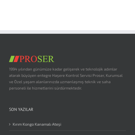
1994 yılından günümüze kadar gelişerek ve teknolojik adımlar
atarak büyüyen entegre Haşere Kontrol Servisi Proser, Kurumsal
ve Özel yaşam alanlarınızda uzmanlaşmış teknik ve saha
personeli ile hizmetlerini sürdürmektedir.
SON YAZILAR
Kırım Kongo Kanamalı Ateşi