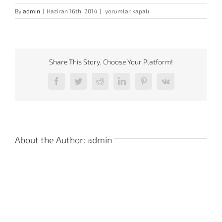
html5-
By
admin
|
Haziran 16th, 2014
|
yorumlar kapalı
color
için
Share This Story, Choose Your Platform!
Facebook
Twitter
Reddit
LinkedIn
Pinterest
Vk
About the Author:
admin