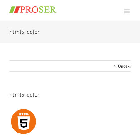
Skip
to
content
html5-color
Önceki
html5-color