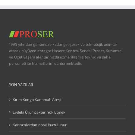
1994 yılından günümüze kadar gelişerek ve teknolojik adımlar
atarak büyüyen entegre Haşere Kontrol Servisi Proser, Kurumsal
ve Özel yaşam alanlarınızda uzmanlaşmış teknik ve saha
personeli ile hizmetlerini sürdürmektedir.
SON YAZILAR
Kırım Kongo Kanamalı Ateşi
Evdeki Örümcekleri Yok Etmek
Karıncalardan nasıl kurtulunur