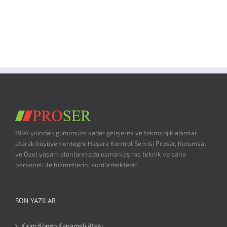
1994 yılından günümüze kadar gelişerek ve teknolojik adımlar
atarak büyüyen entegre Haşere Kontrol Servisi Proser, Kurumsal
ve Özel yaşam alanlarınızda uzmanlaşmış teknik ve saha
personeli ile hizmetlerini sürdürmektedir.
SON YAZILAR
Kırım Kongo Kanamalı Ateşi