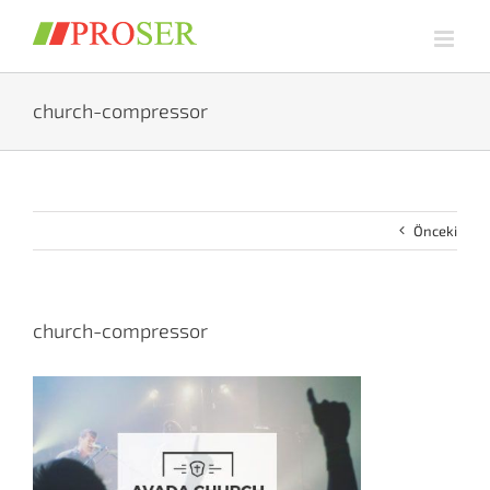
Skip
to
content
church-compressor
Önceki
church-compressor