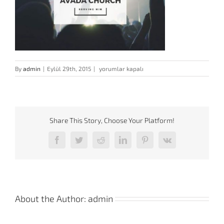
church-
By
admin
|
Eylül 29th, 2015
|
yorumlar kapalı
compressor
için
Share This Story, Choose Your Platform!
Facebook
Twitter
Reddit
LinkedIn
Pinterest
Vk
About the Author:
admin