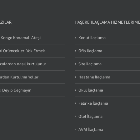
AZILAR
HAŞERE İLAÇLAMA HIZMETLERIMI
 Kongo Kanamalı Ateşi
Konut İlaçlama
i Örümcekleri Yok Etmek
Ofis İlaçlama
calardan nasıl kurtulunur
Site İlaçlama
erden Kurtulma Yolları
Hastane İlaçlama
k Deyip Geçmeyin
Okul İlaçlama
Fabrika İlaçlama
Otel İlaçlama
AVM İlaçlama