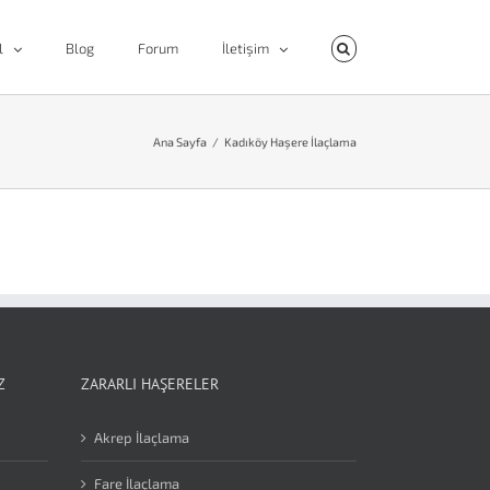
l
Blog
Forum
İletişim
Ana Sayfa
/
Kadıköy Haşere İlaçlama
Z
ZARARLI HAŞERELER
Akrep İlaçlama
Fare İlaçlama