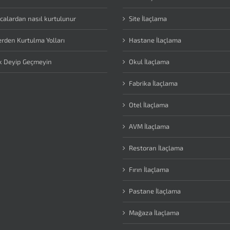
calardan nasıl kurtulunur
Site İlaçlama
erden Kurtulma Yolları
Hastane İlaçlama
k Deyip Geçmeyin
Okul İlaçlama
Fabrika İlaçlama
Otel İlaçlama
AVM İlaçlama
Restoran İlaçlama
Fırın İlaçlama
Pastane İlaçlama
Mağaza İlaçlama