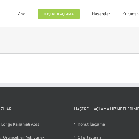
Ana
Haşereler
Kurumsa
HAŞERE İLAÇLAMA
AZILAR
HAŞERE İLAÇLAMA HIZMETLERIMI
 Kongo Kanamalı Ateşi
Konut İlaçlama
i Örümcekleri Yok Etmek
Ofis İlaçlama