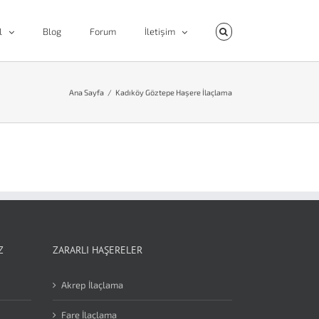
l
Blog
Forum
İletişim
Ana Sayfa
/
Kadıköy Göztepe Haşere İlaçlama
Z
ZARARLI HAŞERELER
Akrep İlaçlama
Fare İlaçlama