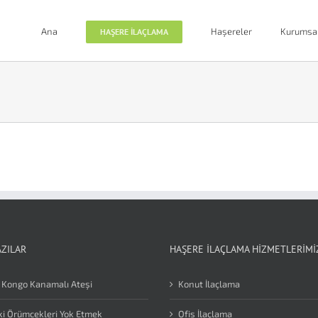
Ana
Haşereler
Kurumsa
HAŞERE İLAÇLAMA
AZILAR
HAŞERE İLAÇLAMA HIZMETLERIMI
 Kongo Kanamalı Ateşi
Konut İlaçlama
i Örümcekleri Yok Etmek
Ofis İlaçlama