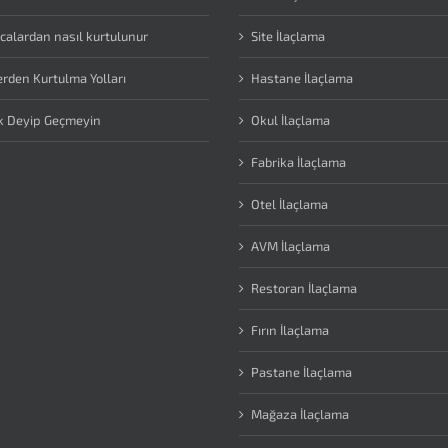
calardan nasıl kurtulunur
Site İlaçlama
erden Kurtulma Yolları
Hastane İlaçlama
k Deyip Geçmeyin
Okul İlaçlama
Fabrika İlaçlama
Otel İlaçlama
AVM İlaçlama
Restoran İlaçlama
Fırın İlaçlama
Pastane İlaçlama
Mağaza İlaçlama